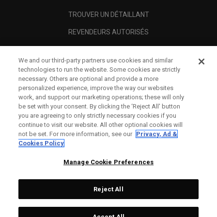
TROUVER UN DÉTAILLANT
REVENDEURS AUTORISÉS
SCAM AWARENESS
We and our third-party partners use cookies and similar
A PROPOS
technologies to run the website. Some cookies are strictly
necessary. Others are optional and provide a more
MENTIONS LÉGALES
personalized experience, improve the way our websites
work, and support our marketing operations; these will only
be set with your consent. By clicking the ‘Reject All' button
you are agreeing to only strictly necessary cookies if you
continue to visit our website. All other optional cookies will
not be set. For more information, see our
Privacy, Ad &
Cookies Policy
Manage Cookie Preferences
Reject All
©
2026
Topgolf Callaway Brands.
Accept All