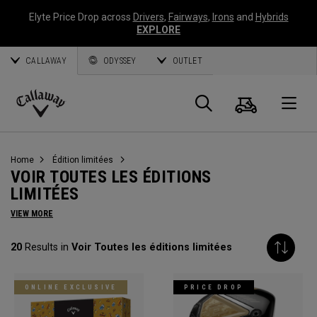
Elyte Price Drop across
Drivers
,
Fairways
,
Irons
and
Hybrids
EXPLORE
CALLAWAY
ODYSSEY
OUTLET
Panier
Recherch
O
Callaway
Golf
Home
Édition limitées
VOIR TOUTES LES ÉDITIONS
LIMITÉES
VIEW MORE
20
Results in
Voir Toutes les éditions limitées
ONLINE EXCLUSIVE
PRICE DROP