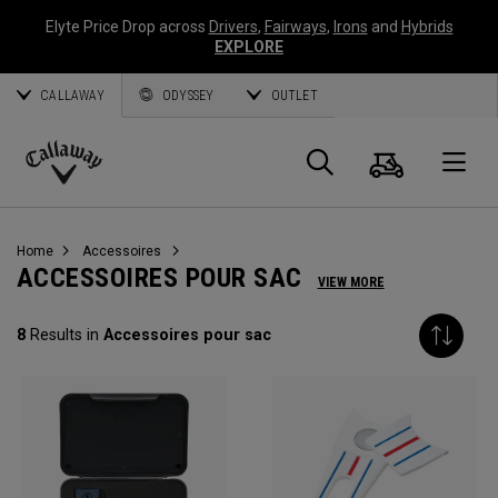
Elyte Price Drop across
Drivers
,
Fairways
,
Irons
and
Hybrids
EXPLORE
CALLAWAY
ODYSSEY
OUTLET
Panier
Recherch
O
Callaway
Golf
Home
Accessoires
ACCESSOIRES POUR SAC
VIEW MORE
8
Results in
Accessoires pour sac