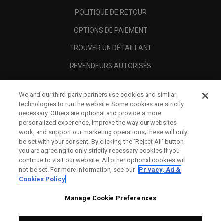
POLITIQUE DE RETOUR
OPTIONS DE PAIEMENT
TROUVER UN DÉTAILLANT
REVENDEURS AUTORISÉS
SCAM AWARENESS
We and our third-party partners use cookies and similar
A PROPOS
technologies to run the website. Some cookies are strictly
necessary. Others are optional and provide a more
MENTIONS LÉGALES
personalized experience, improve the way our websites
work, and support our marketing operations; these will only
be set with your consent. By clicking the ‘Reject All' button
you are agreeing to only strictly necessary cookies if you
continue to visit our website. All other optional cookies will
not be set. For more information, see our
Privacy, Ad &
Cookies Policy
Manage Cookie Preferences