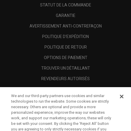
STATUT DE LA COMMANDE
GARANTIE
AVERTISSEMENT ANTI-CONTREFAÇON
POLITIQUE D'EXPÉDITION
POLITIQUE DE RETOUR
OPTIONS DE PAIEMENT
TROUVER UN DÉTAILLANT
REVENDEURS AUTORISÉS
SCAM AWARENESS
We and our third-party partners use cookies and similar
A PROPOS
technologies to run the website. Some cookies are strictly
necessary. Others are optional and provide a more
MENTIONS LÉGALES
personalized experience, improve the way our websites
work, and support our marketing operations; these will only
be set with your consent. By clicking the ‘Reject All' button
you are agreeing to only strictly necessary cookies if you