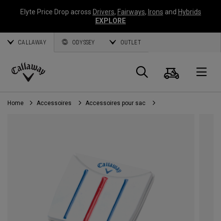
Elyte Price Drop across
Drivers
,
Fairways
,
Irons
and
Hybrids
EXPLORE
CALLAWAY
ODYSSEY
OUTLET
Panier
Recherch
O
Callaway
Golf
Home
Accessoires
Accessoires pour sac