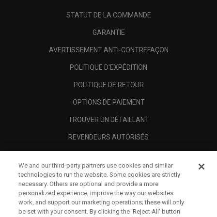
STATUT DE LA COMMANDE
GARANTIE
AVERTISSEMENT ANTI-CONTREFAÇON
POLITIQUE D'EXPÉDITION
POLITIQUE DE RETOUR
OPTIONS DE PAIEMENT
TROUVER UN DÉTAILLANT
REVENDEURS AUTORISÉS
SCAM AWARENESS
We and our third-party partners use cookies and similar
A PROPOS
technologies to run the website. Some cookies are strictly
necessary. Others are optional and provide a more
MENTIONS LÉGALES
personalized experience, improve the way our websites
work, and support our marketing operations; these will only
be set with your consent. By clicking the ‘Reject All' button