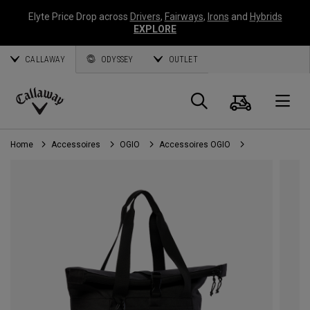
Elyte Price Drop across
Drivers
,
Fairways
,
Irons
and
Hybrids
EXPLORE
CALLAWAY
ODYSSEY
OUTLET
Panier
Recherch
O
Callaway
Golf
Home
Accessoires
OGIO
Accessoires OGIO