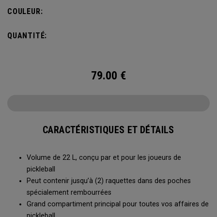
s’accroche à la clôture du terrain pour accéder facilement à
COULEUR:
toutes vos affaires entre deux parties.
QUANTITÉ:
79.00
€
CARACTÉRISTIQUES ET DÉTAILS
Volume de 22 L, conçu par et pour les joueurs de
pickleball
Peut contenir jusqu’à (2) raquettes dans des poches
spécialement rembourrées
Grand compartiment principal pour toutes vos affaires de
pickleball