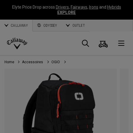
Elyte Price Drop across
Drivers
,
Fairways
,
Irons
and
Hybrids
EXPLORE
CALLAWAY
ODYSSEY
OUTLET
Panier
Recherch
O
Callaway
Golf
Home
Accessoires
OGIO