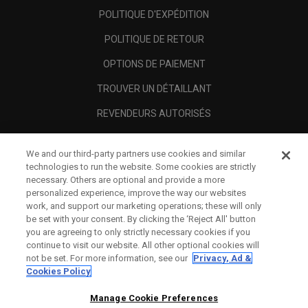
POLITIQUE D'EXPÉDITION
POLITIQUE DE RETOUR
OPTIONS DE PAIEMENT
TROUVER UN DÉTAILLANT
REVENDEURS AUTORISÉS
SCAM AWARENESS
We and our third-party partners use cookies and similar
A PROPOS
technologies to run the website. Some cookies are strictly
necessary. Others are optional and provide a more
MENTIONS LÉGALES
personalized experience, improve the way our websites
work, and support our marketing operations; these will only
be set with your consent. By clicking the ‘Reject All' button
you are agreeing to only strictly necessary cookies if you
continue to visit our website. All other optional cookies will
not be set. For more information, see our
Privacy, Ad &
Cookies Policy
Manage Cookie Preferences