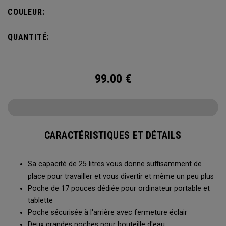
bouteille d’eau et d’une poche avant pour ranger vos
COULEUR:
accessoires, le sac à dos Alpha est idéal pour vous
échapper le temps d’un week-end.
QUANTITÉ:
99.00
€
CARACTÉRISTIQUES ET DÉTAILS
Sa capacité de 25 litres vous donne suffisamment de
place pour travailler et vous divertir et même un peu plus
Poche de 17 pouces dédiée pour ordinateur portable et
tablette
Poche sécurisée à l'arrière avec fermeture éclair
Deux grandes poches pour bouteille d'eau