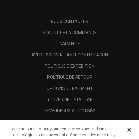
NOUS CONTACTER
STATUT DE LA COMMANDE
GARANTIE
AVERTISSEMENT ANTI-CONTREFAÇON
POLITIQUE D'EXPÉDITION
POLITIQUE DE RETOUR
OPTIONS DE PAIEMENT
TROUVER UN DÉTAILLANT
REVENDEURS AUTORISÉS
SCAM AWARENESS
We and our third-party partners use cookies and similar
A PROPOS
technologies to run the website. Some cookies are strictly