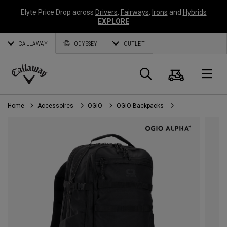
Elyte Price Drop across
Drivers
,
Fairways
,
Irons
and
Hybrids
EXPLORE
CALLAWAY
ODYSSEY
OUTLET
Panier
Recherch
O
Callaway
Golf
Home
Accessoires
OGIO
OGIO Backpacks