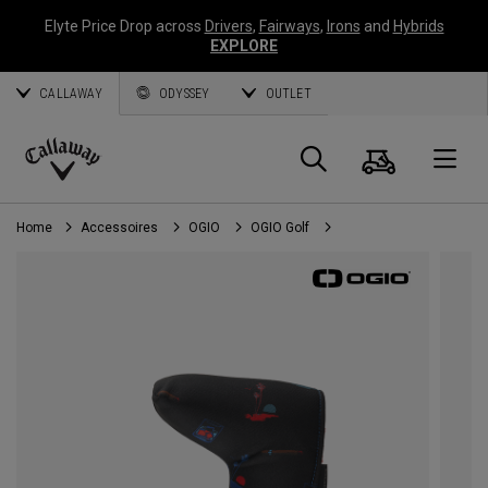
Elyte Price Drop across
Drivers
,
Fairways
,
Irons
and
Hybrids
EXPLORE
CALLAWAY
ODYSSEY
OUTLET
Panier
Recherch
O
Callaway
Golf
Home
Accessoires
OGIO
OGIO Golf