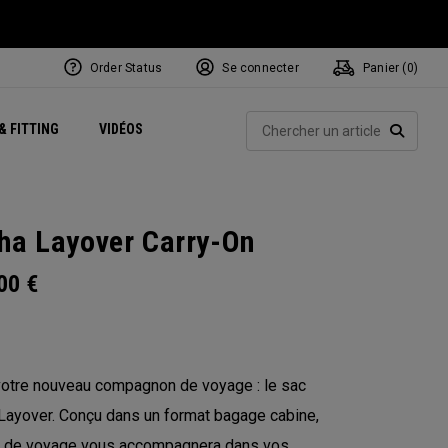
Order Status
Se connecter
Panier (
0
)
Centres de Performance
tum
 Juillet
ets
Exclusive Mavrik Complete Sets
Exclusivités - Balles de Golf
NEW Headwear
Women's Golf Balls
Rech
& FITTING
VIDÉOS
Régionaux
Golf
e
Exclusivités - Accessoires
Pass It On
RECHE
ha Layover Carry-On
.00
€
votre nouveau compagnon de voyage : le sac
Layover. Conçu dans un format bagage cabine,
c de voyage vous accompagnera dans vos