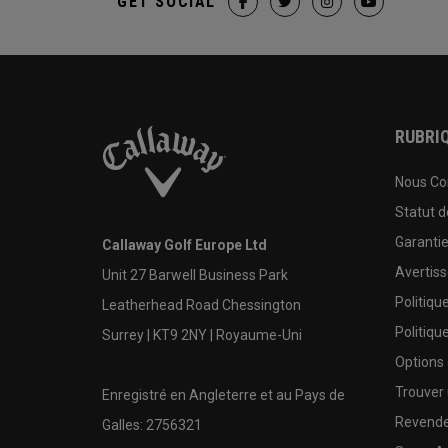
GET SOCIAL
RUBRIQ
Nous Co
Statut 
Garanti
Callaway Golf Europe Ltd
Avertis
Unit 27 Barwell Business Park
Politiqu
Leatherhead Road Chessington
Politiqu
Surrey | KT9 2NY | Royaume-Uni
Options
Trouver 
Enregistré en Angleterre et au Pays de
Revende
Galles: 2756321