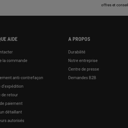
offres et conseil
UE AIDE
A PROPOS
ntacter
Durabilité
de la commande
Notre entreprise
e
Centre de presse
sement anti-contrefaçon
Demandes B2B
e d'expédition
e de retour
 de paiement
un détaillant
urs autorisés