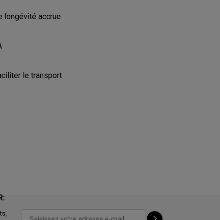
e longévité accrue
A
iliter le transport
R:
ts,