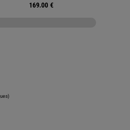
169.00
€
CONFIGURE
ques)