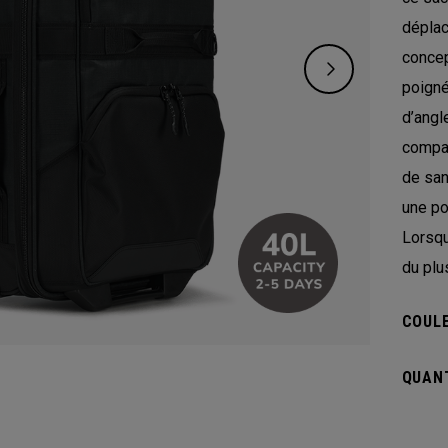
déplac
concep
poigné
d’angl
compar
de san
une po
Lorsqu’
du plu
COULE
QUANT