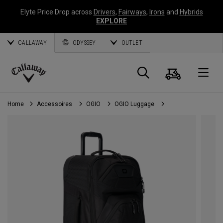
Elyte Price Drop across
Drivers
,
Fairways
,
Irons
and
Hybrids
EXPLORE
CALLAWAY
ODYSSEY
OUTLET
Panier
Recherch
O
Callaway
Golf
Home
Accessoires
OGIO
OGIO Luggage