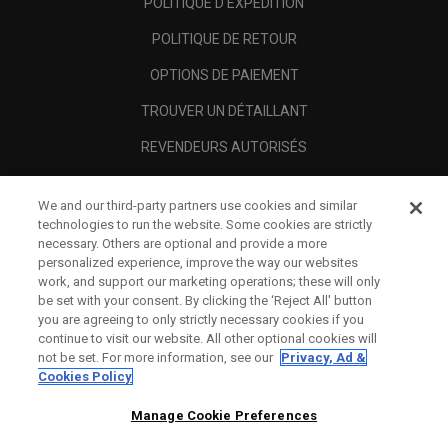
POLITIQUE D'EXPÉDITION
POLITIQUE DE RETOUR
OPTIONS DE PAIEMENT
TROUVER UN DÉTAILLANT
REVENDEURS AUTORISÉS
SCAM AWARENESS
We and our third-party partners use cookies and similar
A PROPOS
technologies to run the website. Some cookies are strictly
necessary. Others are optional and provide a more
MENTIONS LÉGALES
personalized experience, improve the way our websites
work, and support our marketing operations; these will only
be set with your consent. By clicking the ‘Reject All' button
you are agreeing to only strictly necessary cookies if you
continue to visit our website. All other optional cookies will
not be set. For more information, see our
Privacy, Ad &
Cookies Policy
Manage Cookie Preferences