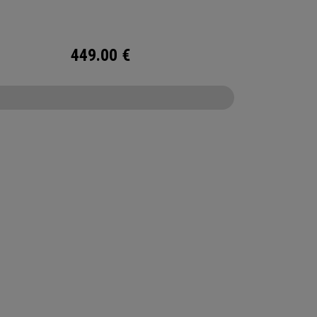
table protège-hanche allongé. Le nec plus ultra
 sur le parcours.
449.00
€
CONFIGURE