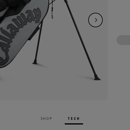
confor
absolu
SHOP
TECH