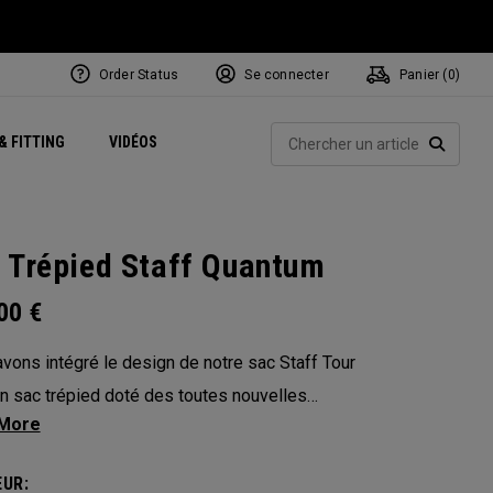
Order Status
Se connecter
Panier (
0
)
Centres de Performance
tum
 Juillet
ets
Exclusive Mavrik Complete Sets
Exclusivités - Balles de Golf
NEW Headwear
Women's Golf Balls
Rech
& FITTING
VIDÉOS
Régionaux
Golf
e
Exclusivités - Accessoires
Pass It On
RECHE
 Trépied Staff Quantum
.00
€
vons intégré le design de notre sac Staff Tour
n sac trépied doté des toutes nouvelles
s ajustables Anamatic™, de 4 compartiments
eurs caoutchoutés Shaft Shield™ et d’un
UR: