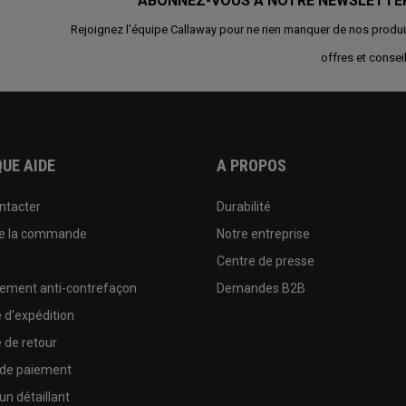
ABONNEZ-VOUS À NOTRE NEWSLETTE
Rejoignez l'équipe Callaway pour ne rien manquer de nos produi
offres et conseil
UE AIDE
A PROPOS
ntacter
Durabilité
de la commande
Notre entreprise
e
Centre de presse
sement anti-contrefaçon
Demandes B2B
e d'expédition
e de retour
 de paiement
un détaillant