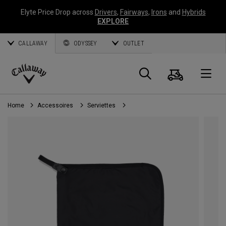
Elyte Price Drop across
Drivers
,
Fairways
,
Irons
and
Hybrids
EXPLORE
CALLAWAY
ODYSSEY
OUTLET
Panier
Recherch
O
Callaway
Golf
Home
Accessoires
Serviettes