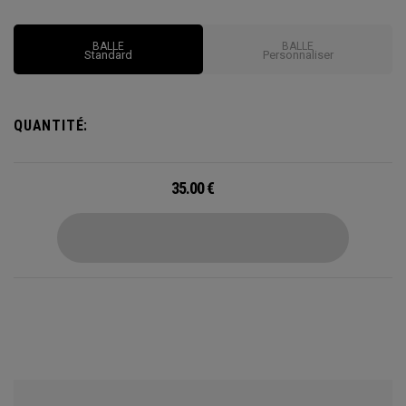
surdimensionnée conforme aux règles du golf. Notre noyau
surdimensionné et les caractéristiques de spin faible sont
BALLE
BALLE
également conçus pour garantir des coups plus longs et
Standard
Personnaliser
plus précis
QUANTITÉ:
35.00
€