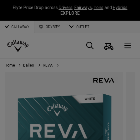
Elyte Price Drop across
Drivers
,
Fairways
,
Irons
and
Hybrids
EXPLORE
CALLAWAY
ODYSSEY
OUTLET
Panier
Recherch
O
Callaway
Golf
Home
Balles
REVA