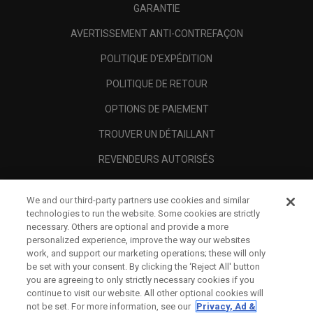
GARANTIE
AVERTISSEMENT ANTI-CONTREFAÇON
POLITIQUE D'EXPÉDITION
POLITIQUE DE RETOUR
OPTIONS DE PAIEMENT
TROUVER UN DÉTAILLANT
REVENDEURS AUTORISÉS
SCAM AWARENESS
We and our third-party partners use cookies and similar
A PROPOS
technologies to run the website. Some cookies are strictly
necessary. Others are optional and provide a more
MENTIONS LÉGALES
personalized experience, improve the way our websites
work, and support our marketing operations; these will only
be set with your consent. By clicking the ‘Reject All' button
you are agreeing to only strictly necessary cookies if you
continue to visit our website. All other optional cookies will
not be set. For more information, see our
Privacy, Ad &