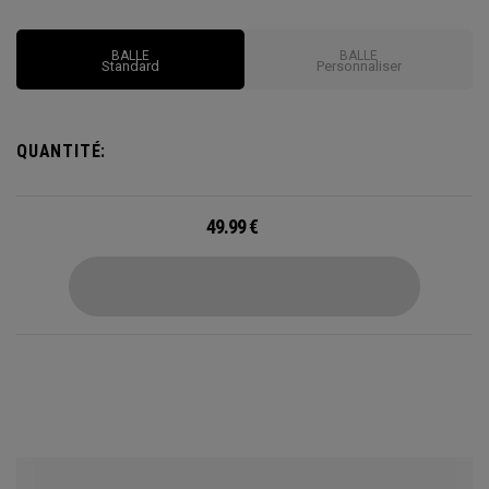
à la technologie Triple Track.
BALLE
BALLE
Standard
Personnaliser
QUANTITÉ:
49.99
€