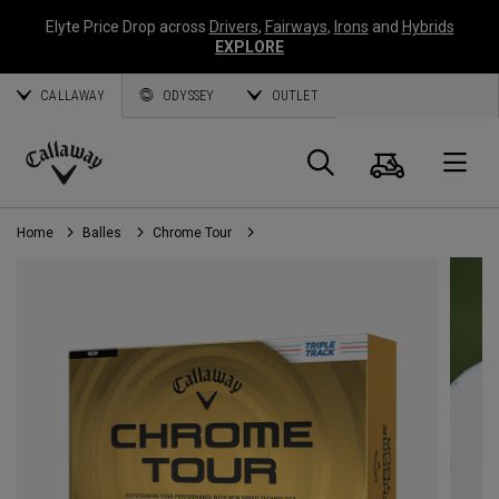
Elyte Price Drop across
Drivers
,
Fairways
,
Irons
and
Hybrids
EXPLORE
CALLAWAY
ODYSSEY
OUTLET
Panier
Recherch
O
Callaway
Golf
Home
Balles
Chrome Tour