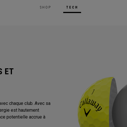
SHOP
TECH
S ET
avec chaque club. Avec sa
énergie est hautement
nce potentielle accrue à