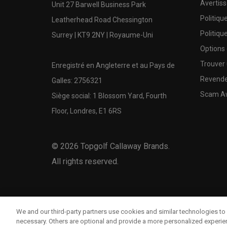
Avertis
Unit 27 Barwell Business Park
Politiqu
Leatherhead Road Chessington
Politiqu
Surrey | KT9 2NY | Royaume-Uni
Options
Trouver 
Enregistré en Angleterre et au Pays de
Revende
Galles: 2756321
Scam A
Siège social: 1 Blossom Yard, Fourth
Floor, Londres, E1 6RS
©
2026
Topgolf Callaway Brands.
All rights reserved.
We and our third-party partners use cookies and similar technologies to 
necessary. Others are optional and provide a more personalized experi