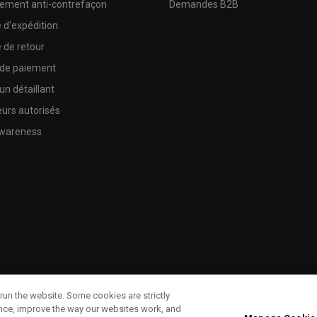
sement anti-contrefaçon
Demandes B2B
e d'expédition
e de retour
 de paiement
un détaillant
urs autorisés
wareness
run the website. Some cookies are strictly
ence, improve the way our websites work, and