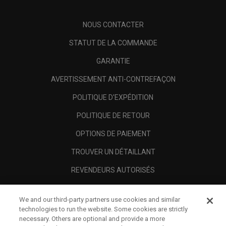
NOUS CONTACTER
STATUT DE LA COMMANDE
GARANTIE
AVERTISSEMENT ANTI-CONTREFAÇON
POLITIQUE D'EXPÉDITION
POLITIQUE DE RETOUR
OPTIONS DE PAIEMENT
TROUVER UN DÉTAILLANT
REVENDEURS AUTORISÉS
SCAM AWARENESS
We and our third-party partners use cookies and similar
A PROPOS
technologies to run the website. Some cookies are strictly
necessary. Others are optional and provide a more
MENTIONS LÉGALES