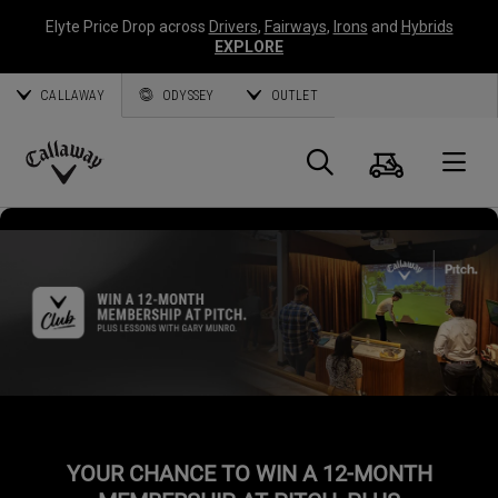
Elyte Price Drop across
Drivers
,
Fairways
,
Irons
and
Hybrids
EXPLORE
CALLAWAY
ODYSSEY
OUTLET
Panier
Recherch
O
Callaway
Golf