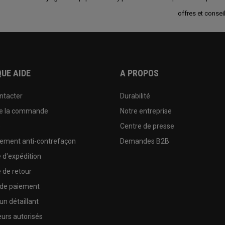
offres et conseil
UE AIDE
A PROPOS
ntacter
Durabilité
de la commande
Notre entreprise
e
Centre de presse
sement anti-contrefaçon
Demandes B2B
e d'expédition
e de retour
 de paiement
un détaillant
urs autorisés