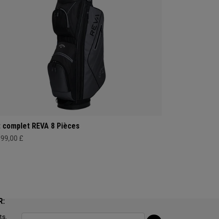
t complet REVA 8 Pièces
199,00 £
R:
ts,