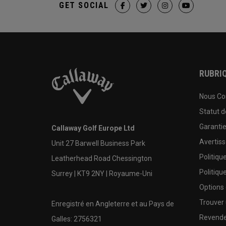
GET SOCIAL
RUBRIQ
Nous Co
Statut 
Garanti
Callaway Golf Europe Ltd
Avertis
Unit 27 Barwell Business Park
Politiqu
Leatherhead Road Chessington
Politiqu
Surrey | KT9 2NY | Royaume-Uni
Options
Trouver 
Enregistré en Angleterre et au Pays de
Revende
Galles: 2756321