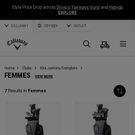
Elyte Price Drop across
Drivers
,
Fairways
,
Irons
and
Hybrids
EXPLORE
CALLAWAY
ODYSSEY
OUTLET
Panier
Recherch
O
Callaway
Golf
Home
Clubs
Kits Juniors/Complets
FEMMES
VIEW MORE
7
Results in
Femmes