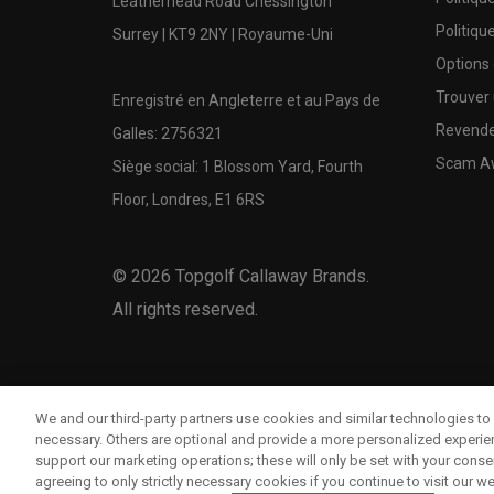
Leatherhead Road Chessington
Politiqu
Surrey | KT9 2NY | Royaume-Uni
Options
Trouver 
Enregistré en Angleterre et au Pays de
Revende
Galles: 2756321
Scam A
Siège social: 1 Blossom Yard, Fourth
Floor, Londres, E1 6RS
©
2026
Topgolf Callaway Brands.
All rights reserved.
We and our third-party partners use cookies and similar technologies to 
necessary. Others are optional and provide a more personalized experi
support our marketing operations; these will only be set with your consent
agreeing to only strictly necessary cookies if you continue to visit our we