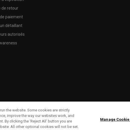
e de retour
 de paiement
un détaillant
urs autorisés
wareness
run the website. Some cookies are strictly
ence, improve the way our websites work, and
Manage Cookie
. By clicking the ‘Reject All' button you are
bsite. All other optional cookies will not be set.