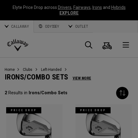
Elyte Price Drop across
Drivers
,
Fairways
,
Irons
and
Hybrids
EXPLORE
CALLAWAY
ODYSSEY
OUTLET
Panier
Recherch
O
Callaway
Golf
Home
Clubs
Left-Handed
IRONS/COMBO SETS
VIEW MORE
2
Results in
Irons/Combo Sets
PRICE DROP
PRICE DROP