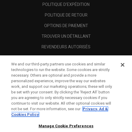
POLITIQUE D'EXPÉDITION
POLITIQUE DE RETOUR
OPTIONS DE PAIEMENT
TROUVER UN DÉTAILLANT
REVENDEURS AUTORISÉS
SCAM AWARENESS
We and our third-party partners use cookies and similar
A PROPOS
technologies to run the website. Some cookies are strictly
necessary. Others are optional and provide a more
MENTIONS LÉGALES
personalized experience, improve the way our websites
work, and support our marketing operations; these will only
be set with your consent. By clicking the ‘Reject All' button
you are agreeing to only strictly necessary cookies if you
continue to visit our website. All other optional cookies will
not be set. For more information, see our
Privacy, Ad &
Cookies Policy
Manage Cookie Preferences