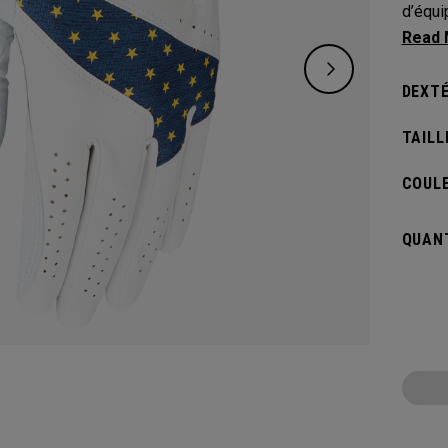
d’équi
collec
DEXTÉ
TAILL
COULE
QUANT