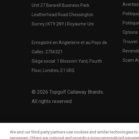
Avertis
Unit 27 Barwell Business Park
Politiqu
Leatherhead Road Chessington
Politiqu
Surrey | KT9 2NY | Royaume-Uni
Options
Trouver 
Enregistré en Angleterre et au Pays de
Revende
Galles: 2756321
Scam A
Siège social: 1 Blossom Yard, Fourth
Floor, Londres, E1 6RS
©
2026
Topgolf Callaway Brands.
All rights reserved.
We and our third-party partners use cookies and similar technologies to 
necessary. Others are optional and provide a more personalized experi