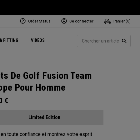
Order Status
Se connecter
Panier (
0
)
Centres de Performance
tum
 Juillet
ets
Exclusive Mavrik Complete Sets
Exclusivités - Balles de Golf
NEW Headwear
Women's Golf Balls
Rech
& FITTING
VIDÉOS
Régionaux
Golf
e
Exclusivités - Accessoires
Pass It On
RECHE
ts De Golf Fusion Team
ope Pour Homme
00
€
Limited Edition
en toute confiance et montrez votre esprit