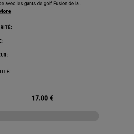
pe avec les gants de golf Fusion de la
tion Team Europe.
RITÉ:
E:
UR:
ITÉ:
17.00
€