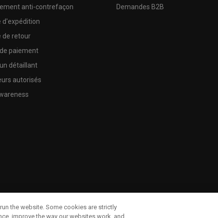
sement anti-contrefaçon
Demandes B2B
e d'expédition
e de retour
 de paiement
un détaillant
urs autorisés
wareness
run the website. Some cookies are strictly
ence, improve the way our websites work, and