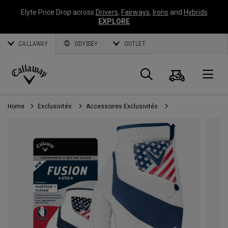
Elyte Price Drop across
Drivers
,
Fairways
,
Irons
and
Hybrids
EXPLORE
CALLAWAY
ODYSSEY
OUTLET
Panier
Recherch
O
Callaway
Golf
Home
Exclusivités
Accessoires Exclusivités