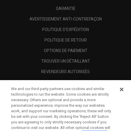
GARANTIE
AVERTISSEMENT ANTI-CONTREFAÇON
POLITIQUE D'EXPÉDITION
POLITIQUE DE RETOUR
OPTIONS DE PAIEMENT
TROUVER UN DÉTAILLANT
REVENDEURS AUTORISÉS
SCAM AWARENESS
We and our third-party partners use cookies and similar
A PROPOS
technologies to run the website. Some cookies are strictly
necessary. Others are optional and provide a more
MENTIONS LÉGALES
personalized experience, improve the way our websites
work, and support our marketing operations; these will only
be set with your consent. By clicking the ‘Reject All' button
you are agreeing to only strictly necessary cookies if you
continue to visit our website. All other optional cookies will