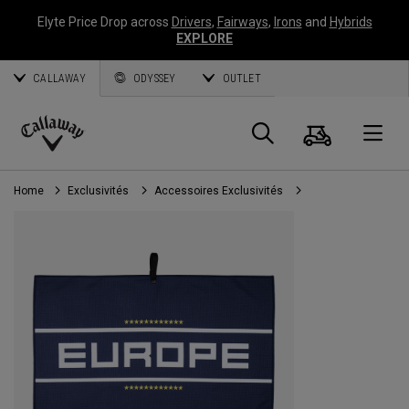
Elyte Price Drop across
Drivers
,
Fairways
,
Irons
and
Hybrids
EXPLORE
CALLAWAY
ODYSSEY
OUTLET
Panier
Recherch
O
Callaway
Golf
Home
Exclusivités
Accessoires Exclusivités