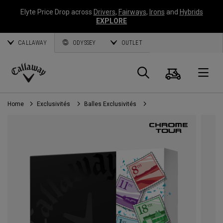
Elyte Price Drop across
Drivers
,
Fairways
,
Irons
and
Hybrids
EXPLORE
CALLAWAY
ODYSSEY
OUTLET
Panier
Recherch
O
Callaway
Golf
Home
Exclusivités
Balles Exclusivités