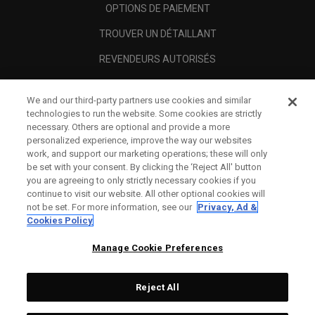
OPTIONS DE PAIEMENT
TROUVER UN DÉTAILLANT
REVENDEURS AUTORISÉS
SCAM AWARENESS
We and our third-party partners use cookies and similar
A PROPOS
technologies to run the website. Some cookies are strictly
necessary. Others are optional and provide a more
MENTIONS LÉGALES
personalized experience, improve the way our websites
work, and support our marketing operations; these will only
be set with your consent. By clicking the ‘Reject All' button
you are agreeing to only strictly necessary cookies if you
continue to visit our website. All other optional cookies will
not be set. For more information, see our
Privacy, Ad &
Cookies Policy
Manage Cookie Preferences
Reject All