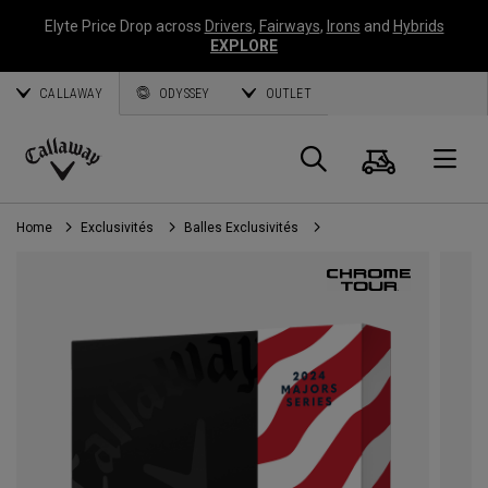
Elyte Price Drop across
Drivers
,
Fairways
,
Irons
and
Hybrids
EXPLORE
CALLAWAY
ODYSSEY
OUTLET
Panier
Recherch
O
Callaway
Golf
Home
Exclusivités
Balles Exclusivités