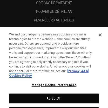
OPTIONS DE PAIEMENT
TROUVER UN DÉTAILLANT
REVENDEURS AUTORISÉS
SCAM AWARENESS
We and our third-party partners use cookies and similar
A PROPOS
technologies to run the website. Some cookies are strictly
necessary. Others are optional and provide a more
MENTIONS LÉGALES
personalized experience, improve the way our websites
work, and support our marketing operations; these will only
be set with your consent. By clicking the ‘Reject All' button
you are agreeing to only strictly necessary cookies if you
continue to visit our website. All other optional cookies will
not be set. For more information, see our
Privacy, Ad &
Cookies Policy
Manage Cookie Preferences
Reject All