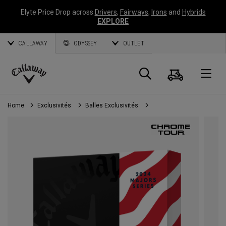
Elyte Price Drop across
Drivers
,
Fairways
,
Irons
and
Hybrids
EXPLORE
CALLAWAY
ODYSSEY
OUTLET
Panier
Recherch
O
Callaway
Golf
Home
Exclusivités
Balles Exclusivités