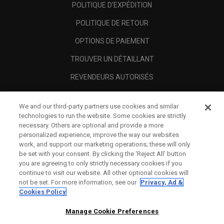
POLITIQUE D'EXPÉDITION
POLITIQUE DE RETOUR
OPTIONS DE PAIEMENT
TROUVER UN DÉTAILLANT
REVENDEURS AUTORISÉS
SCAM AWARENESS
We and our third-party partners use cookies and similar
A PROPOS
technologies to run the website. Some cookies are strictly
necessary. Others are optional and provide a more
MENTIONS LÉGALES
personalized experience, improve the way our websites
work, and support our marketing operations; these will only
be set with your consent. By clicking the ‘Reject All' button
you are agreeing to only strictly necessary cookies if you
continue to visit our website. All other optional cookies will
not be set. For more information, see our
Privacy, Ad &
Cookies Policy
Manage Cookie Preferences