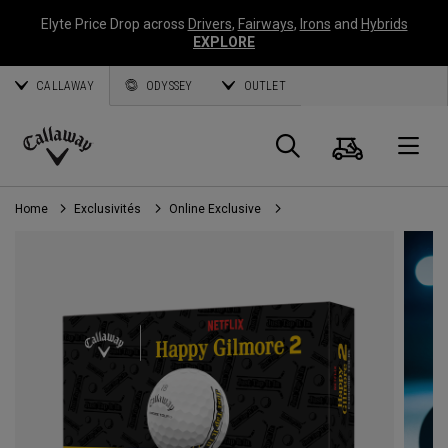
Elyte Price Drop across
Drivers
,
Fairways
,
Irons
and
Hybrids
EXPLORE
CALLAWAY
ODYSSEY
OUTLET
Panier
Recherch
O
Callaway
Golf
Home
Exclusivités
Online Exclusive