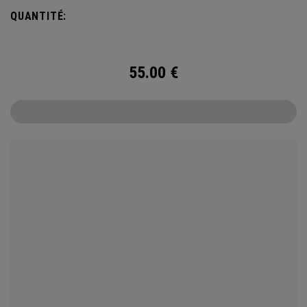
performance, the 2026 Chrome Tour is built with new speed
QUANTITÉ:
technology for players who want exceptional ball speed,
consistent flight, and precise greenside control.
55.00
€