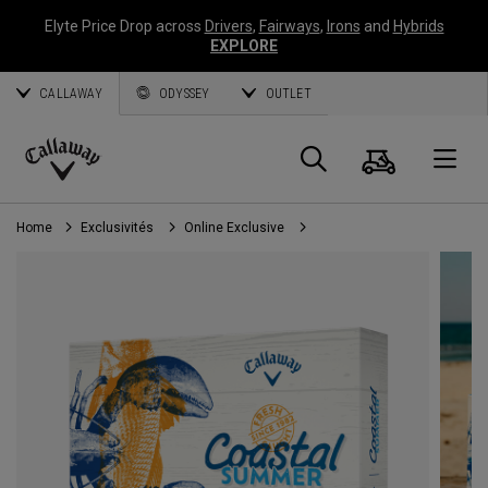
Elyte Price Drop across
Drivers
,
Fairways
,
Irons
and
Hybrids
EXPLORE
CALLAWAY
ODYSSEY
OUTLET
Panier
Recherch
O
Callaway
Golf
Home
Exclusivités
Online Exclusive