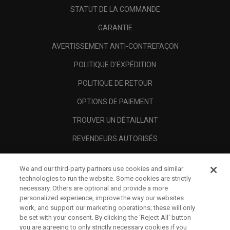
STATUT DE LA COMMANDE
GARANTIE
AVERTISSEMENT ANTI-CONTREFAÇON
POLITIQUE D'EXPÉDITION
POLITIQUE DE RETOUR
OPTIONS DE PAIEMENT
TROUVER UN DÉTAILLANT
REVENDEURS AUTORISÉS
SCAM AWARENESS
We and our third-party partners use cookies and similar
A PROPOS
technologies to run the website. Some cookies are strictly
necessary. Others are optional and provide a more
MENTIONS LÉGALES
personalized experience, improve the way our websites
work, and support our marketing operations; these will only
be set with your consent. By clicking the ‘Reject All' button
you are agreeing to only strictly necessary cookies if you