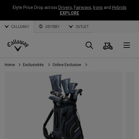
Elyte Price Drop across
Drivers
,
Fairways
,
Irons
and
Hybrids
EXPLORE
CALLAWAY
ODYSSEY
OUTLET
Panier
Recherch
O
Callaway
Golf
Home
Exclusivités
Online Exclusive