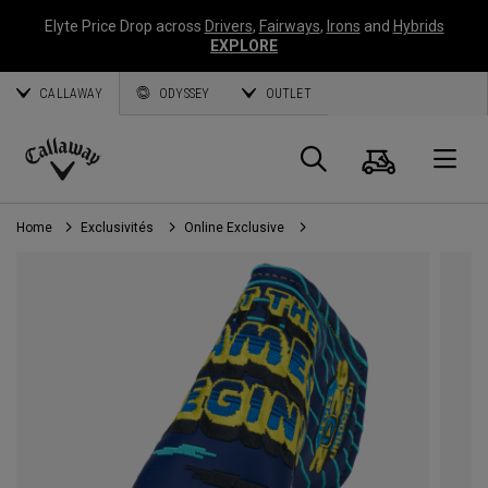
Elyte Price Drop across
Drivers
,
Fairways
,
Irons
and
Hybrids
EXPLORE
CALLAWAY
ODYSSEY
OUTLET
Panier
Recherch
O
Callaway
Golf
Home
Exclusivités
Online Exclusive