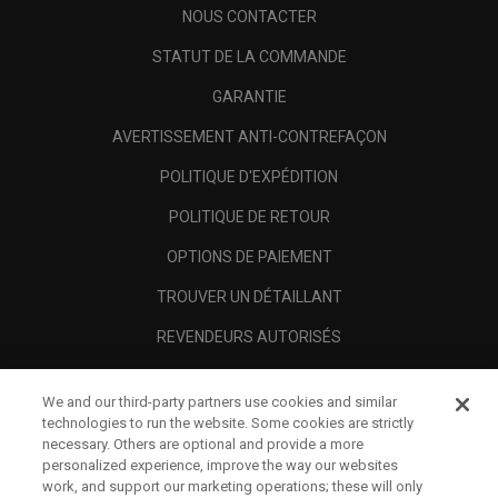
NOUS CONTACTER
STATUT DE LA COMMANDE
GARANTIE
AVERTISSEMENT ANTI-CONTREFAÇON
POLITIQUE D'EXPÉDITION
POLITIQUE DE RETOUR
OPTIONS DE PAIEMENT
TROUVER UN DÉTAILLANT
REVENDEURS AUTORISÉS
SCAM AWARENESS
We and our third-party partners use cookies and similar
A PROPOS
technologies to run the website. Some cookies are strictly
necessary. Others are optional and provide a more
MENTIONS LÉGALES
personalized experience, improve the way our websites
work, and support our marketing operations; these will only