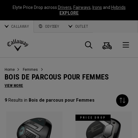
Elyte Price Drop across
Drivers
,
Fairways
,
Irons
and
Hybrids
EXPLORE
CALLAWAY
ODYSSEY
OUTLET
Panier
Recherch
O
Callaway
Golf
Home
Femmes
BOIS DE PARCOUS POUR FEMMES
VIEW MORE
9
Results in
Bois de parcous pour Femmes
PRICE DROP