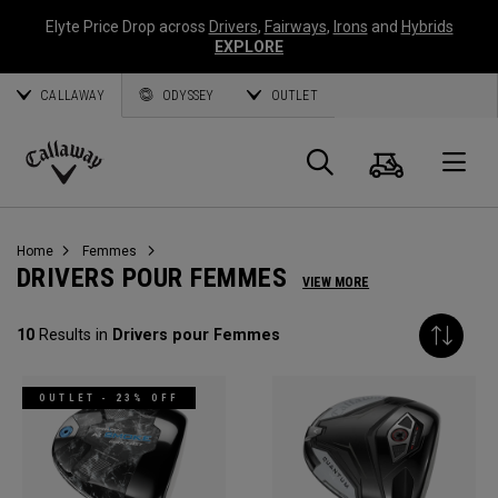
Elyte Price Drop across
Drivers
,
Fairways
,
Irons
and
Hybrids
EXPLORE
CALLAWAY
ODYSSEY
OUTLET
Panier
Recherch
O
Callaway
Golf
Home
Femmes
DRIVERS POUR FEMMES
VIEW MORE
10
Results in
Drivers pour Femmes
OUTLET - 23% OFF