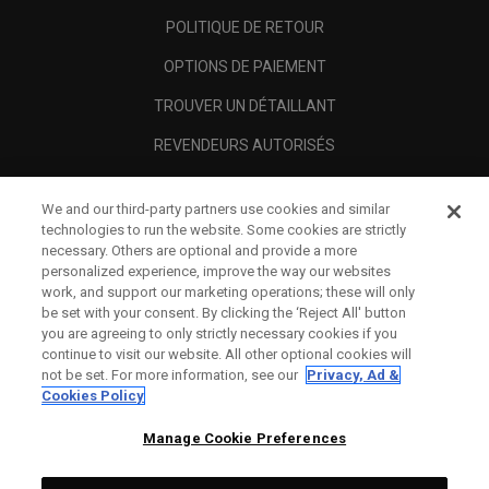
POLITIQUE DE RETOUR
OPTIONS DE PAIEMENT
TROUVER UN DÉTAILLANT
REVENDEURS AUTORISÉS
SCAM AWARENESS
We and our third-party partners use cookies and similar
A PROPOS
technologies to run the website. Some cookies are strictly
necessary. Others are optional and provide a more
MENTIONS LÉGALES
personalized experience, improve the way our websites
work, and support our marketing operations; these will only
be set with your consent. By clicking the ‘Reject All' button
you are agreeing to only strictly necessary cookies if you
continue to visit our website. All other optional cookies will
not be set. For more information, see our
Privacy, Ad &
Cookies Policy
Manage Cookie Preferences