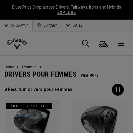
Elyte Price Drop across
Drivers
,
Fairways
,
Irons
and
Hybrids
EXPLORE
CALLAWAY
ODYSSEY
OUTLET
Panier
Recherch
O
Callaway
Golf
Home
Femmes
DRIVERS POUR FEMMES
VIEW MORE
8
Results in
Drivers pour Femmes
OUTLET - 30% OFF