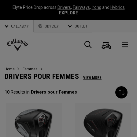
Elyte Price Drop across
Drivers
,
Fairways
,
Irons
and
Hybrids
EXPLORE
CALLAWAY
ODYSSEY
OUTLET
Panier
Recherch
O
Callaway
Golf
Home
Femmes
DRIVERS POUR FEMMES
VIEW MORE
10
Results in
Drivers pour Femmes