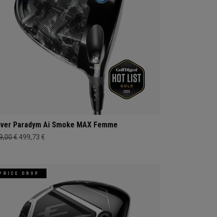
iver Paradym Ai Smoke MAX Femme
9,00 €
499,73 €
PRICE DROP