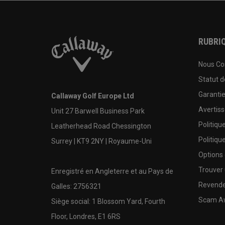
RUBRIQ
Nous Co
Statut 
Garanti
Callaway Golf Europe Ltd
Avertis
Unit 27 Barwell Business Park
Politiqu
Leatherhead Road Chessington
Politiqu
Surrey | KT9 2NY | Royaume-Uni
Options
Trouver 
Enregistré en Angleterre et au Pays de
Revende
Galles: 2756321
Scam A
Siège social: 1 Blossom Yard, Fourth
Floor, Londres, E1 6RS