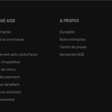
UE AIDE
A PROPOS
ntacter
Durabilité
de la commande
Notre entreprise
e
Centre de presse
sement anti-contrefaçon
Demandes B2B
e d'expédition
e de retour
 de paiement
un détaillant
urs autorisés
wareness