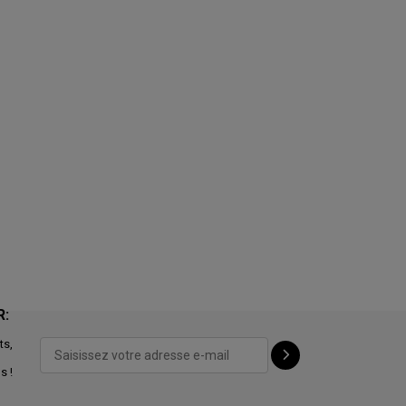
R:
ts,
s !