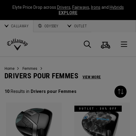
Elyte Price Drop across
Drivers
,
Fairways
,
Irons
and
Hybrids
EXPLORE
CALLAWAY
ODYSSEY
OUTLET
Panier
Recherch
O
Callaway
Golf
Home
Femmes
DRIVERS POUR FEMMES
VIEW MORE
10
Results in
Drivers pour Femmes
OUTLET - 30% OFF