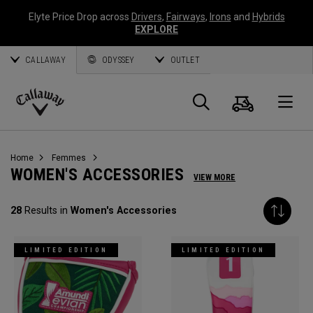
Elyte Price Drop across
Drivers
,
Fairways
,
Irons
and
Hybrids
EXPLORE
CALLAWAY
ODYSSEY
OUTLET
Panier
Recherch
O
Callaway
Golf
Home
Femmes
WOMEN'S ACCESSORIES
VIEW MORE
28
Results in
Women's Accessories
LIMITED EDITION
LIMITED EDITION