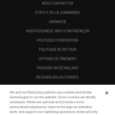
NOUS CONTACTER
STATUT DE LA COMMANDE
GARANTIE
AVERTISSEMENT ANTI-CONTREFAÇON
POLITIQUE D'EXPÉDITION
POLITIQUE DE RETOUR
OPTIONS DE PAIEMENT
TROUVER UN DÉTAILLANT
REVENDEURS AUTORISÉS
SCAM AWARENESS
We and our third-party partners use cookies and similar
A PROPOS
technologies to run the website. Some cookies are strictly
necessary. Others are optional and provide a more
MENTIONS LÉGALES
personalized experience, improve the way our websites
work, and support our marketing operations; these will only