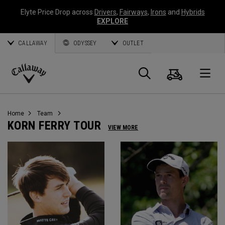
Elyte Price Drop across
Drivers
,
Fairways
,
Irons
and
Hybrids
EXPLORE
CALLAWAY
ODYSSEY
OUTLET
Panier
Recherch
O
Callaway
Golf
Home
Team
KORN FERRY TOUR
VIEW MORE