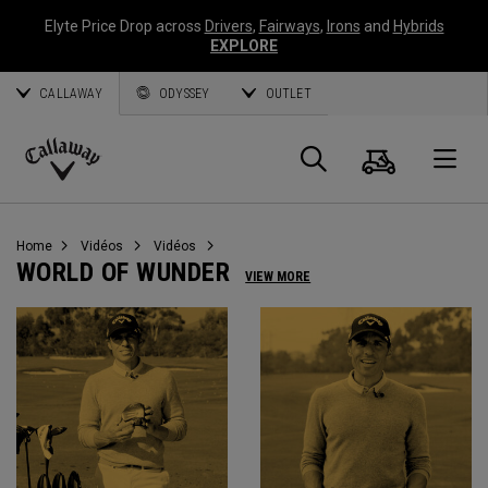
Elyte Price Drop across
Drivers
,
Fairways
,
Irons
and
Hybrids
EXPLORE
CALLAWAY
ODYSSEY
OUTLET
Panier
Recherch
O
Callaway
Golf
Home
Vidéos
Vidéos
WORLD OF WUNDER
VIEW MORE