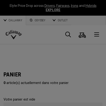
Elyte Price Drop across
Drivers
,
Fairways
,
Irons
and
Hybrids
EXPLORE
CALLAWAY
ODYSSEY
OUTLET
Panier
Recherch
O
Callaway
Golf
PANIER
0
article(s) actuellement dans votre panier
Votre panier est vide