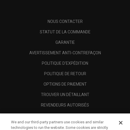
NOUS CONTACTER
STATUT DE LA COMMANDE
GARANTIE
AVERTISSEMENT ANTI-CONTREFAÇON
POLITIQUE D'EXPÉDITION
POLITIQUE DE RETOUR
OPTIONS DE PAIEMENT
TROUVER UN DÉTAILLANT
REVENDEURS AUTORISÉS
SCAM AWARENESS
We and our third-party partners use cookies and similar
A PROPOS
technologies to run the website. Some cookies are strictly