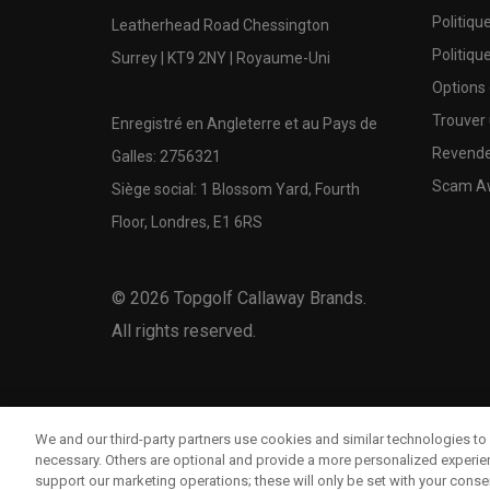
Politiqu
Leatherhead Road Chessington
Politiqu
Surrey | KT9 2NY | Royaume-Uni
Options
Trouver 
Enregistré en Angleterre et au Pays de
Revende
Galles: 2756321
Scam A
Siège social: 1 Blossom Yard, Fourth
Floor, Londres, E1 6RS
©
2026
Topgolf Callaway Brands.
All rights reserved.
We and our third-party partners use cookies and similar technologies to 
necessary. Others are optional and provide a more personalized experi
support our marketing operations; these will only be set with your consent