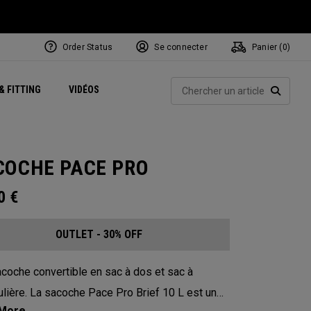
Order Status
Se connecter
Panier (
0
)
Centres de Performance
tum
 Juillet
ets
Exclusive Mavrik Complete Sets
Exclusivités - Balles de Golf
NEW Headwear
Women's Golf Balls
Rech
& FITTING
VIDÉOS
Régionaux
Golf
e
Exclusivités - Accessoires
Pass It On
RECHE
COCHE PACE PRO
00
€
OUTLET - 30% OFF
coche convertible en sac à dos et sac à
lière. La sacoche Pace Pro Brief 10 L est un