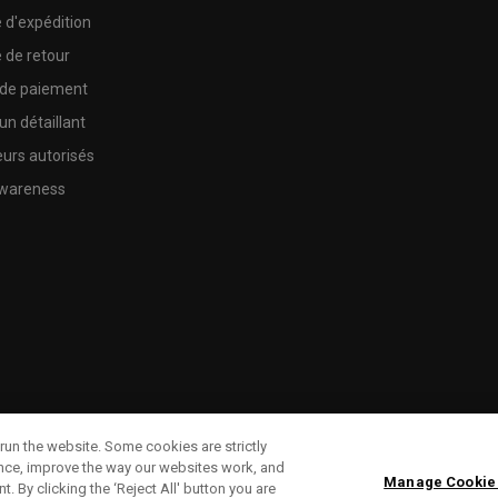
e d'expédition
e de retour
 de paiement
un détaillant
urs autorisés
wareness
run the website. Some cookies are strictly
ence, improve the way our websites work, and
Manage Cookie
. By clicking the ‘Reject All' button you are