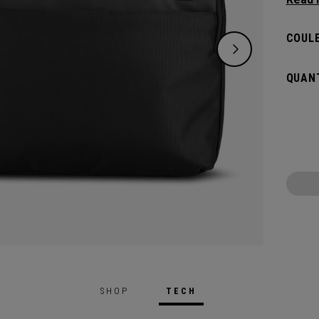
sac de
option
COULE
résist
tous v
QUANT
protec
ordina
besoin
en dép
SHOP
TECH