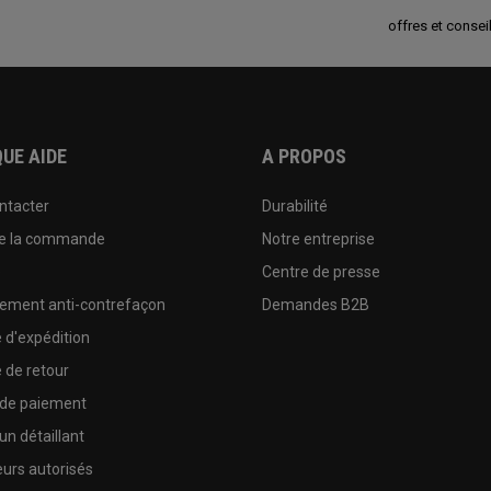
offres et conseil
UE AIDE
A PROPOS
ntacter
Durabilité
de la commande
Notre entreprise
e
Centre de presse
sement anti-contrefaçon
Demandes B2B
e d'expédition
e de retour
 de paiement
un détaillant
urs autorisés