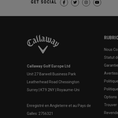
GET SOCIAL
RUBRIQ
Nous Co
Statut 
Garanti
Callaway Golf Europe Ltd
Avertis
Unit 27 Barwell Business Park
Politiqu
Leatherhead Road Chessington
Politiqu
Surrey | KT9 2NY | Royaume-Uni
Options
Trouver 
Enregistré en Angleterre et au Pays de
Revende
Galles: 2756321