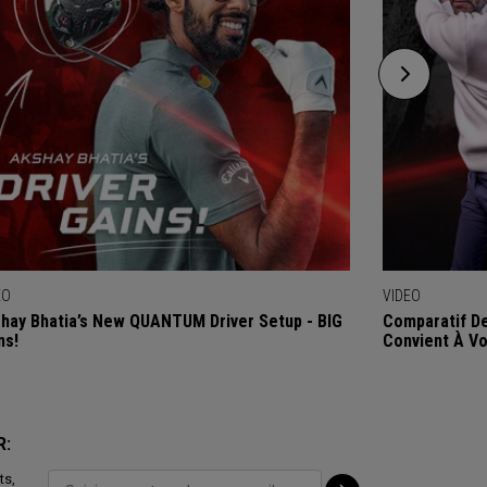
EO
VIDEO
hay Bhatia’s New QUANTUM Driver Setup - BIG
Comparatif De
ns!
Convient À Vo
R:
ts,