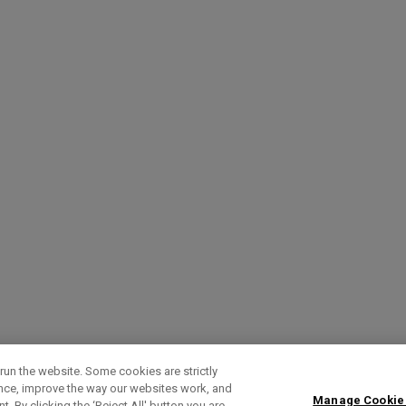
run the website. Some cookies are strictly
ence, improve the way our websites work, and
Manage Cookie
. By clicking the ‘Reject All' button you are