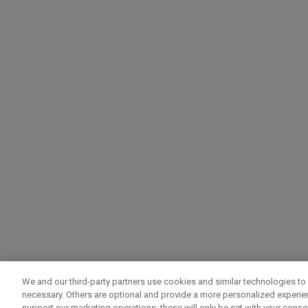
We and our third-party partners use cookies and similar technologies to 
necessary. Others are optional and provide a more personalized experi
support our marketing operations; these will only be set with your consent