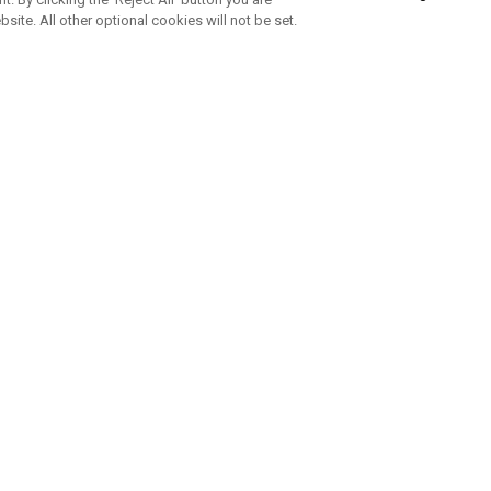
bsite. All other optional cookies will not be set.
ABONNEZ-VOUS À NOTRE NEWSLETTE
Rejoignez l'équipe Callaway pour ne rien manquer de nos produi
offres et conseil
UE AIDE
A PROPOS
ntacter
Durabilité
de la commande
Notre entreprise
e
Centre de presse
sement anti-contrefaçon
Demandes B2B
e d'expédition
e de retour