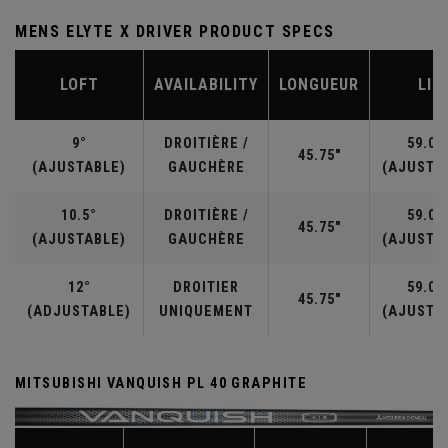
MENS ELYTE X DRIVER PRODUCT SPECS
LOFT
AVAILABILITY
LONGUEUR
LIE
9°
DROITIÈRE /
59.00
45.75"
(AJUSTABLE)
GAUCHÈRE
(AJUSTA
10.5°
DROITIÈRE /
59.00
45.75"
(AJUSTABLE)
GAUCHÈRE
(AJUSTA
12°
DROITIER
59.00
45.75"
(ADJUSTABLE)
UNIQUEMENT
(AJUSTA
MITSUBISHI VANQUISH PL 40 GRAPHITE