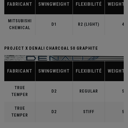
FABRICANT
SWINGWEIGHT
FLEXIBILITÉ
WEIGHT 
MITSUBISHI
D1
R2 (LIGHT)
40
CHEMICAL
PROJECT X DENALI CHARCOAL 50 GRAPHITE
FABRICANT
SWINGWEIGHT
FLEXIBILITÉ
WEIGHT 
TRUE
D2
REGULAR
50
TEMPER
TRUE
D2
STIFF
50
TEMPER