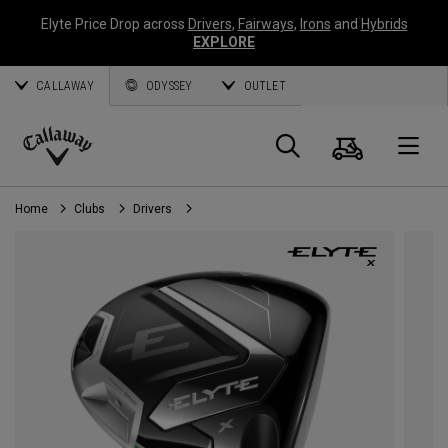
Elyte Price Drop across
Drivers
,
Fairways
,
Irons
and
Hybrids
EXPLORE
CALLAWAY
ODYSSEY
OUTLET
Panier
Recherch
O
Callaway
Golf
Home
Clubs
Drivers