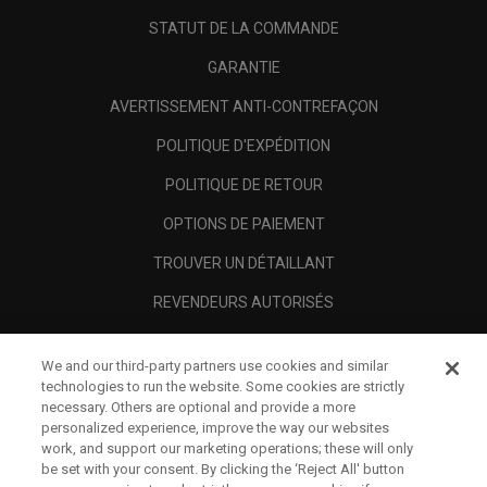
STATUT DE LA COMMANDE
GARANTIE
AVERTISSEMENT ANTI-CONTREFAÇON
POLITIQUE D'EXPÉDITION
POLITIQUE DE RETOUR
OPTIONS DE PAIEMENT
TROUVER UN DÉTAILLANT
REVENDEURS AUTORISÉS
SCAM AWARENESS
We and our third-party partners use cookies and similar
A PROPOS
technologies to run the website. Some cookies are strictly
necessary. Others are optional and provide a more
MENTIONS LÉGALES
personalized experience, improve the way our websites
work, and support our marketing operations; these will only
be set with your consent. By clicking the ‘Reject All' button