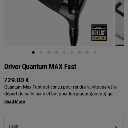
Driver Quantum MAX Fast
729.00
€
Quantum Max Fast est conçu pour rendre la vitesse et le
départ de balle sans effort pour les joueurs(euses) qui
bénéficieraient d’un club plus léger, avec un design à
moment d’inertie élevé et léger, une face plus plate qui aide
à générer de la vitesse. Il est doté de notre Face Tri-Force
et de la cartographie de la face par l’IA nouvelle génération,
HEAD