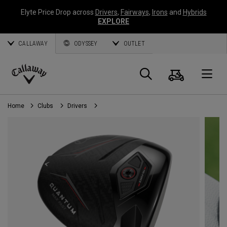
Elyte Price Drop across
Drivers
,
Fairways
,
Irons
and
Hybrids
EXPLORE
CALLAWAY
ODYSSEY
OUTLET
Panier
Recherch
O
Callaway
Golf
Home
Clubs
Drivers