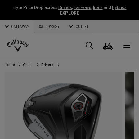
Elyte Price Drop across
Drivers
,
Fairways
,
Irons
and
Hybrids
EXPLORE
CALLAWAY
ODYSSEY
OUTLET
Panier
Recherch
O
Callaway
Golf
Home
Clubs
Drivers