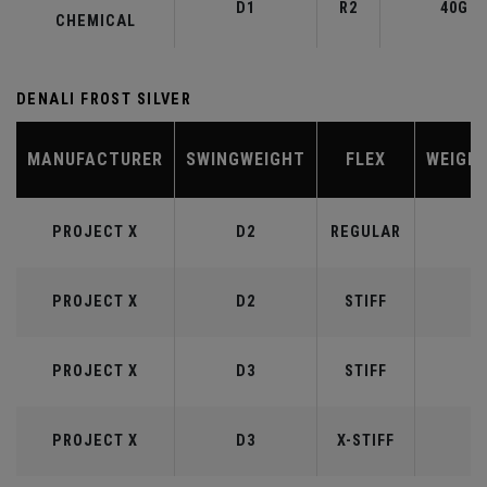
D1
R2
40G
CHEMICAL
DENALI FROST SILVER
MANUFACTURER
SWINGWEIGHT
FLEX
WEIGH
PROJECT X
D2
REGULAR
5
PROJECT X
D2
STIFF
5
PROJECT X
D3
STIFF
6
PROJECT X
D3
X-STIFF
6