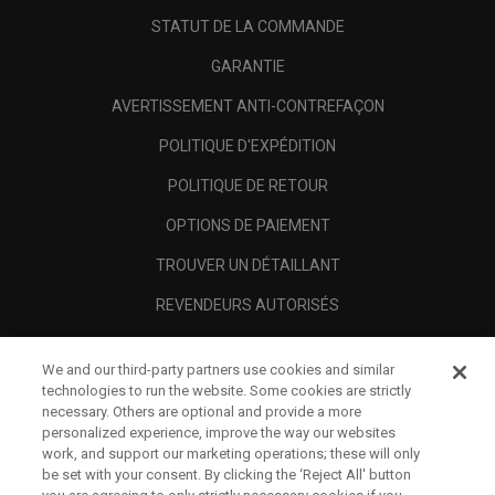
STATUT DE LA COMMANDE
GARANTIE
AVERTISSEMENT ANTI-CONTREFAÇON
POLITIQUE D'EXPÉDITION
POLITIQUE DE RETOUR
OPTIONS DE PAIEMENT
TROUVER UN DÉTAILLANT
REVENDEURS AUTORISÉS
SCAM AWARENESS
We and our third-party partners use cookies and similar
A PROPOS
technologies to run the website. Some cookies are strictly
necessary. Others are optional and provide a more
MENTIONS LÉGALES
personalized experience, improve the way our websites
work, and support our marketing operations; these will only
be set with your consent. By clicking the ‘Reject All' button