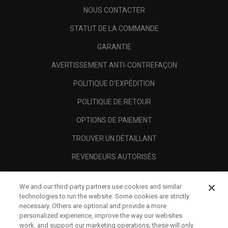
NOUS CONTACTER
STATUT DE LA COMMANDE
GARANTIE
AVERTISSEMENT ANTI-CONTREFAÇON
POLITIQUE D'EXPÉDITION
POLITIQUE DE RETOUR
OPTIONS DE PAIEMENT
TROUVER UN DÉTAILLANT
REVENDEURS AUTORISÉS
SCAM AWARENESS
We and our third-party partners use cookies and similar
A PROPOS
technologies to run the website. Some cookies are strictly
necessary. Others are optional and provide a more
MENTIONS LÉGALES
personalized experience, improve the way our websites
work, and support our marketing operations; these will only