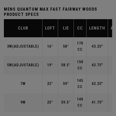
MENS QUANTUM MAX FAST FAIRWAY WOODS
PRODUCT SPECS
CLUB
LOFT
LIE
CC
LENGTH
AV
170
3W(ADJUSTABLE)
16°
58°
43.25"
CC
150
5W(ADJUSTABLE)
19°
58.5°
42.75"
CC
145
7W
22°
59°
42.25"
CC
140
9W
25°
59.5°
41.75"
CC