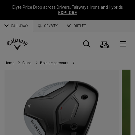
Elyte Price Drop across
Drivers
,
Fairways
,
Irons
and
Hybrids
EXPLORE
CALLAWAY
ODYSSEY
OUTLET
Panier
Recherch
O
Callaway
Golf
Home
Clubs
Bois de parcours