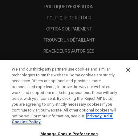
POLITIQUE D'EXPÉDITION
POLITIQUE DE RETOUR
OPTIONS DE PAIEMENT
TROUVER UN DÉTAILLANT
REVENDEURS AUTORISÉS
SCAM AWARENESS
We and our third-party partners use cookies and similar
A PROPOS
technologies to run the website. Some cookies are strictly
necessary. Others are optional and provide a more
MENTIONS LÉGALES
personalized experience, improve the way our websites
work, and support our marketing operations; these will only
be set with your consent. By clicking the ‘Reject All' button
you are agreeing to only strictly necessary cookies if you
continue to visit our website. All other optional cookies will
not be set. For more information, see our
Privacy, Ad &
Cookies Policy
Manage Cookie Preferences