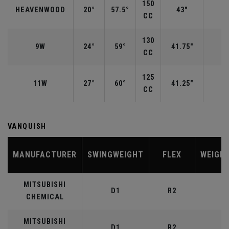
150
HEAVENWOOD
20°
57.5°
43"
CC
130
9W
24°
59°
41.75"
CC
125
11W
27°
60°
41.25"
CC
VANQUISH
MANUFACTURER
SWINGWEIGHT
FLEX
WEIGH
MITSUBISHI
D1
R2
4
CHEMICAL
MITSUBISHI
D1
R2
5