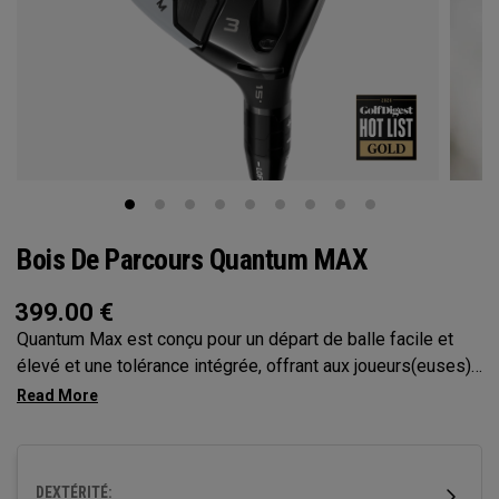
Bois De Parcours Quantum MAX
399.00
€
Quantum Max est conçu pour un départ de balle facile et
élevé et une tolérance intégrée, offrant aux joueurs(euses)
plus de confiance à chaque swing. Sa face peu profonde
améliore la régularité et sa polyvalence, ce qui en fait le
choix idéal pour un large éventail de golfeurs.
DEXTÉRITÉ: