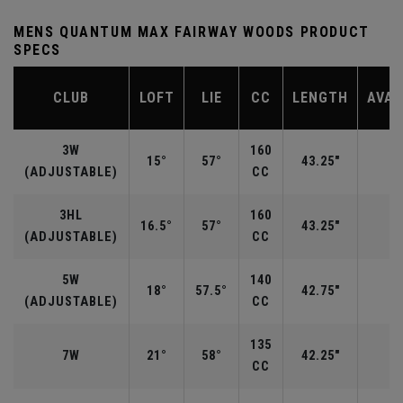
MENS QUANTUM MAX FAIRWAY WOODS PRODUCT
SPECS
CLUB
LOFT
LIE
CC
LENGTH
AVAI
3W
160
15°
57°
43.25"
R
(ADJUSTABLE)
CC
3HL
160
16.5°
57°
43.25"
(ADJUSTABLE)
CC
5W
140
18°
57.5°
42.75"
R
(ADJUSTABLE)
CC
135
7W
21°
58°
42.25"
R
CC