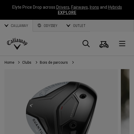
Elyte Price Drop across
Drivers
,
Fairways
,
Irons
and
Hybrids
EXPLORE
CALLAWAY
ODYSSEY
OUTLET
Panier
Recherch
O
Callaway
Golf
Home
Clubs
Bois de parcours