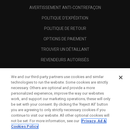
AVERTISSEMENT ANTI-CONTREFAÇON
POLITIQUE D'EXPÉDITION
POLITIQUE DE RETOUR
OPTIONS DE PAIEMENT
TROUVER UN DÉTAILLANT
REVENDEURS AUTORISÉS
SCAM AWARENESS
We and our third-party partners use cookies and similar
A PROPOS
technologies to run the website. Some cookies are strictly
necessary. Others are optional and provide a more
MENTIONS LÉGALES
personalized experience, improve the way our websites
work, and support our marketing operations; these will only
be set with your consent. By clicking the ‘Reject All' button
you are agreeing to only strictly necessary cookies if you
continue to visit our website. All other optional cookies will
not be set. For more information, see our
Privacy, Ad &
Cookies Policy