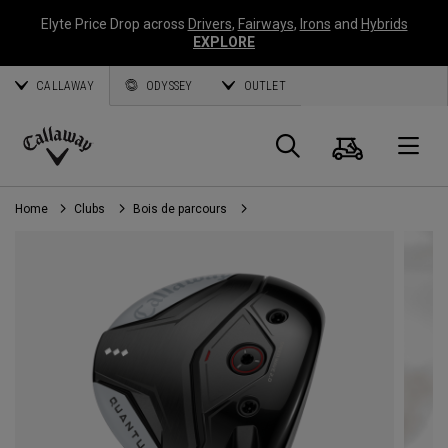
Elyte Price Drop across
Drivers
,
Fairways
,
Irons
and
Hybrids
EXPLORE
CALLAWAY
ODYSSEY
OUTLET
Panier
Recherch
O
Callaway
Golf
Home
Clubs
Bois de parcours