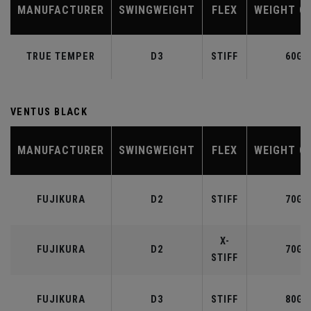
MANUFACTURER
SWINGWEIGHT
FLEX
WEIGHT C
TRUE TEMPER
D3
STIFF
60G
VENTUS BLACK
MANUFACTURER
SWINGWEIGHT
FLEX
WEIGHT C
FUJIKURA
D2
STIFF
70G
X-
FUJIKURA
D2
70G
STIFF
FUJIKURA
D3
STIFF
80G