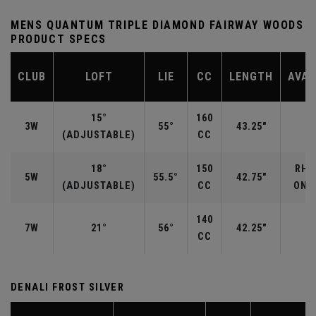
MENS QUANTUM TRIPLE DIAMOND FAIRWAY WOODS
PRODUCT SPECS
CLUB
LOFT
LIE
CC
LENGTH
AVAI
15°
160
3W
55°
43.25"
R
(ADJUSTABLE)
CC
18°
150
RH/
5W
55.5°
42.75"
(ADJUSTABLE)
CC
ONLY
140
7W
21°
56°
42.25"
CC
DENALI FROST SILVER