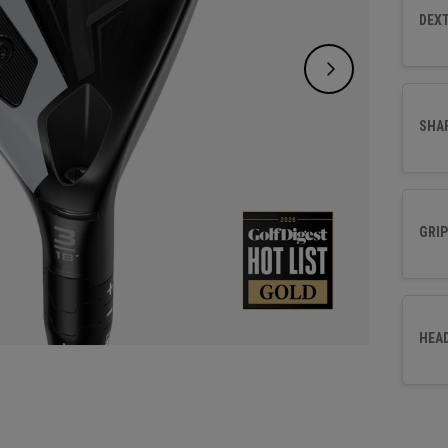
enchaî
DEXT
d’aide 
SHA
GRIP
HEA