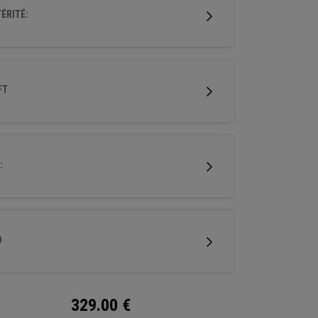
nent les coups ratés vers ou qui ont besoin
ÉRITÉ:
pour faire décoller la balle.
FT
:
D
329.00
€