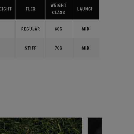
WEIGHT
EIGHT
FLEX
LAUNCH
CLASS
REGULAR
60G
MID
STIFF
70G
MID