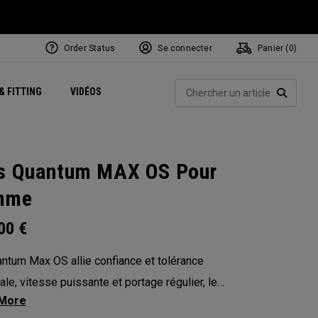
Order Status
Se connecter
Panier (
0
)
Centres de Performance
tum
 Juillet
ets
Exclusive Mavrik Complete Sets
Exclusivités - Balles de Golf
NEW Headwear
Women's Golf Balls
Rech
& FITTING
VIDÉOS
Régionaux
Golf
e
Exclusivités - Accessoires
Pass It On
RECHE
s Quantum MAX OS Pour
mme
.00
€
ntum Max OS allie confiance et tolérance
le, vitesse puissante et portage régulier, le
ans une forme surdimensionnée conçue pour