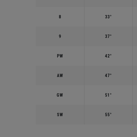
8
33°
9
37°
PW
42°
AW
47°
GW
51°
SW
55°