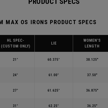
PRODUCT SPECS
 MAX OS IRONS PRODUCT SPECS
HL SPEC-
WOMEN'S
LIE
(CUSTOM ONLY)
LENGTH
21°
60.375°
38.125"
24°
61.00°
37.50"
27°
61.625°
36.875"
31°
62.25°
36.25"