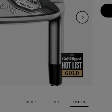
aider 
face.
SHOP
TECH
SPECS