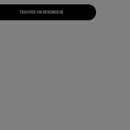
les golfeurs à frapper plus solidement sur la
TROUVER UN REVENDEUR
TROUVER UN REVENDEUR